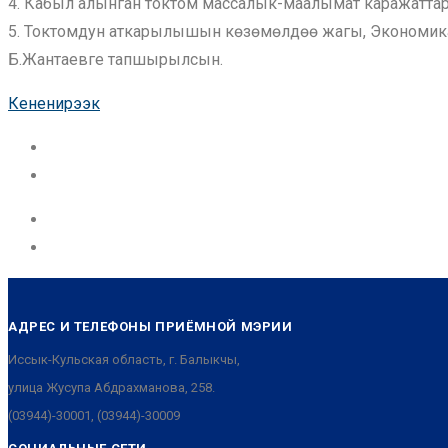
4. Кабыл алынган токтом массалык-маалымат каражатта
5. Токтомдун аткарылышын көзөмөлдөө жагы, Экономика
Б.Жантаевге тапшырылсын.
Кененирээк
АДРЕС И ТЕЛЕФОНЫ ПРИЁМНОЙ МЭРИИ
Иссык-Кульская область, г. Балыкчы,
улица Жусупа Абдрахманова, 258.
(03944)-30001, (03944)-30009