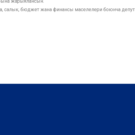
рына жарыялансын.
, салык, бюджет жана финансы маселелери боюнча депут