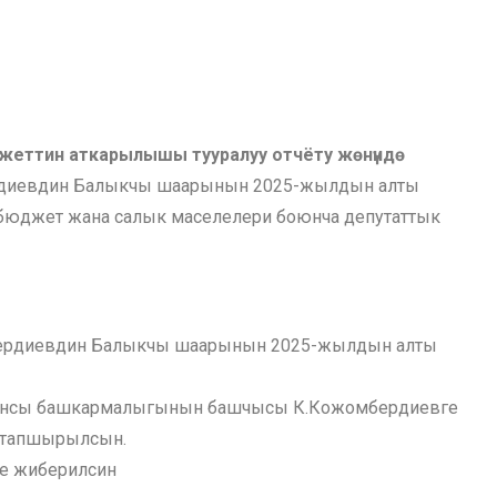
юджеттин аткарылышы
тууралуу отчёту жөнүндө
диевдин Балыкчы шаарынын 2025-жылдын алты
бюджет жана салык маселелери боюнча депутаттык
бердиевдин Балыкчы шаарынын 2025-жылдын алты
нансы башкармалыгынын башчысы К.Кожомбердиевге
ы тапшырылсын.
е жиберилсин