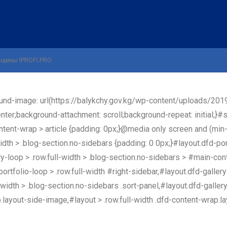
щены IPROFI.PRO
ound-image: url(https://balykchy.gov.kg/wp-content/uploads/20
enter;background-attachment: scroll;background-repeat: initial;}#
tent-wrap > article {padding: 0px;}@media only screen and (min-w
idth > .blog-section.no-sidebars {padding: 0 0px;}#layout.dfd-por
y-loop > .row.full-width > .blog-section.no-sidebars > #main-cont
ortfolio-loop > .row.full-width #right-sidebar,#layout.dfd-gallery
width > .blog-section.no-sidebars .sort-panel,#layout.dfd-gallery
p.layout-side-image,#layout > .row.full-width .dfd-content-wrap.la