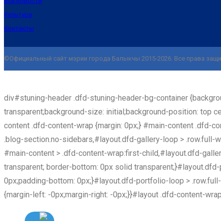
Все новости
Культура
Контакты
©Официальный сайт мэрии города Балыкчы 2015-2026. Все права защи
div#stuning-header .dfd-stuning-header-bg-container {backgr
transparent;background-size: initial;background-position: top c
content .dfd-content-wrap {margin: 0px;} #main-content .dfd-con
.blog-section.no-sidebars,#layout.dfd-gallery-loop > .row.full-w
#main-content > .dfd-content-wrap:first-child,#layout.dfd-galler
transparent; border-bottom: 0px solid transparent;}#layout.dfd-p
0px;padding-bottom: 0px;}#layout.dfd-portfolio-loop > .row.full-
{margin-left: -0px;margin-right: -0px;}}#layout .dfd-content-wra