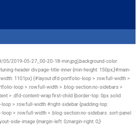
19/05/2019-05-27_00-20-18-min.jpg);background-color:
stuning-header div.page-title-inner {min-height: 150px;}#main-
idth: 1101px) {#layout.dfd-portfolio-loop > .row.full-width >
tfolio-loop > .row.full-width > .blog-section.no-sidebars >
ent > .dfd-content-wrap:first-child {border-top: 0px solid
-loop > .row.full-width #right-sidebar {padding-top:
-loop > .row.full-width > .blog-section.no-sidebars .sort-panel
yout-side-image {margin-left: 0;margin-right: 0;}