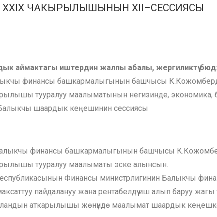
 XXIХ ЧАКЫРЫЛЫШЫНЫН ХII–СЕССИЯСЫ
дык аймактагы иштердин
жалпы абалы, жергиликтүү б
алыкчы финансы башкармалыгынын башчысы К.Кожомбер
арылышы тууралуу маалыматынын негизинде, экономика, 
п, Балыкчы шаардык кеңешинин сессиясы
 Балыкчы финансы башкармалыгынын башчысы К.Кожом
арылышы тууралуу маалыматы эске алынсын.
 Республикасынын Финансы министрлигинин Балыкчы фи
ксаттуу пайдалануу жана рентабелдүү иш алып баруу жаг
 пландын аткарылышы жөнүндө маалымат шаардык кеңешк