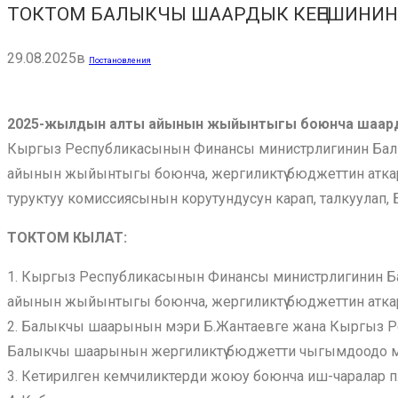
ТОКТОМ БАЛЫКЧЫ ШААРДЫК КЕҢЕШИНИН
29.08.2025
в
Постановления
2025-жылдын алты айынын жыйынтыгы боюнча шаар
Кыргыз Республикасынын Финансы министрлигинин Б
айынын жыйынтыгы боюнча, жергиликтүү бюджеттин атк
туруктуу комиссиясынын корутундусун карап, талкуула
ТОКТОМ КЫЛАТ:
1. Кыргыз Республикасынын Финансы министрлигинин
айынын жыйынтыгы боюнча, жергиликтүү бюджеттин атк
2. Балыкчы шаарынын мэри Б.Жантаевге жана Кыргыз
Балыкчы шаарынын жергиликтүү бюджетти чыгымдоодо ма
3. Кетирилген кемчиликтерди жоюу боюнча иш-чаралар