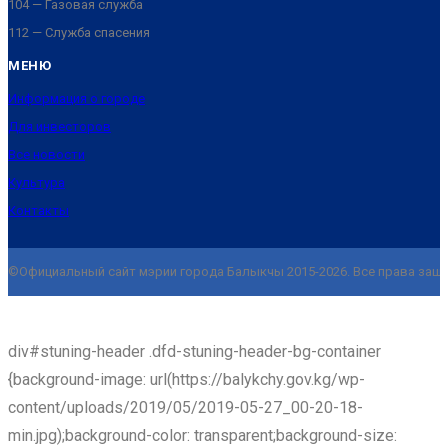
104 — Газовая служба
112 — Служба спасения
МЕНЮ
Информация о городе
Для инвесторов
Все новости
Культура
Контакты
©Официальный сайт мэрии города Балыкчы 2015-2026. Все права защи
div#stuning-header .dfd-stuning-header-bg-container
{background-image: url(https://balykchy.gov.kg/wp-
content/uploads/2019/05/2019-05-27_00-20-18-
min.jpg);background-color: transparent;background-size: