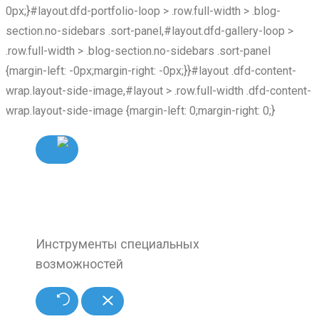
0px;}#layout.dfd-portfolio-loop > .row.full-width > .blog-
section.no-sidebars .sort-panel,#layout.dfd-gallery-loop >
.row.full-width > .blog-section.no-sidebars .sort-panel
{margin-left: -0px;margin-right: -0px;}}#layout .dfd-content-
wrap.layout-side-image,#layout > .row.full-width .dfd-content-
wrap.layout-side-image {margin-left: 0;margin-right: 0;}
Инструменты специальных
возможностей