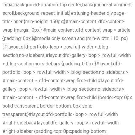
initial;background-position: top center;background-attachment:
scroll;background-repeat: initial;}#stuning-header div.page-
title-inner {min-height: 150px;}#main-content .dfd-content-
wrap {margin: 0px;} #main-content .dfd-content-wrap > article
{padding: 0px;}@media only screen and (min-width: 1101px)
{#layout.dfd-portfolio-loop > .row.full-width > .blog-
section.no-sidebars,#layout.dfd-gallery-loop > .row.full-width
> .blog-section.no-sidebars {padding: 0 0px;}#layout.dfd-
portfolio-loop > .row.full-width > .blog-section.no-sidebars >
#main-content > .dfd-content-wrap:first-child,#layout.dfd-
gallery-loop > .row.full-width > .blog-section.no-sidebars >
#main-content > .dfd-content-wrap:first-child {border-top: 0px
solid transparent; border-bottom: 0px solid
transparent;}#layout.dfd-portfolio-loop > .row.full-width
#right-sidebar,#layout.dfd-gallery-loop > .row.full-width
#right-sidebar {padding-top: 0px;padding-bottom: